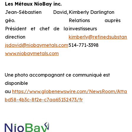
Les Métaux NioBay inc.
Jean-Sébastien David,
Kimberly Darlington
géo.
Relations auprès
Président et chef de la
investisseurs
direction
kimberly@refinedsubstanc
jsdavid@niobaymetals.com
514-771-3398
www.niobaymetals.com
Une photo accompagnant ce communiqué est
disponible
au
https://www.globenewswire.com/NewsRoom/Atta
bd58-4b3c-8f2e-c7aa65152473/fr