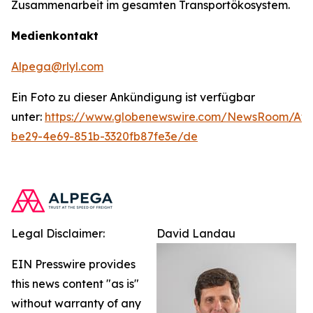
Zusammenarbeit im gesamten Transportökosystem.
Medienkontakt
Alpega@rlyl.com
Ein Foto zu dieser Ankündigung ist verfügbar
unter:
https://www.globenewswire.com/NewsRoom/At
be29-4e69-851b-3320fb87fe3e/de
Legal Disclaimer:
David Landau
EIN Presswire provides
this news content "as is"
without warranty of any