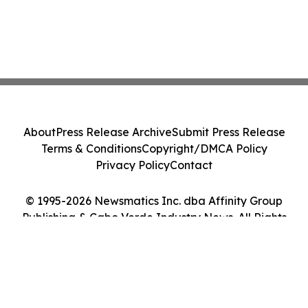
About
Press Release Archive
Submit Press Release
Terms & Conditions
Copyright/DMCA Policy
Privacy Policy
Contact
© 1995-2026 Newsmatics Inc. dba Affinity Group
Publishing & Cabo Verde Industry News. All Rights
Reserved.
Cookie Settings / Your Privacy Choices