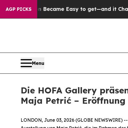
n Abortion Became Easy to get—and it Changed 
AGP PICKS
Menu
Die HOFA Gallery präsen
Maja Petrić – Eröffnun
LONDON, June 03, 2026 (GLOBE NEWSWIRE) -- Di
Ausstellung von Maja Petrić, die im Rahmen der