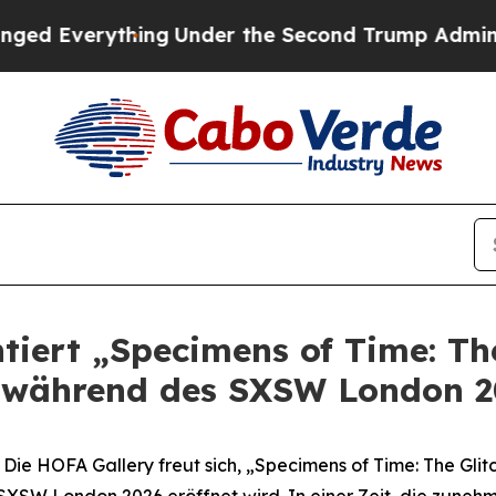
Everything
Under the Second Trump Administrati
tiert „Specimens of Time: Th
g während des SXSW London 
e HOFA Gallery freut sich,
„Specimens of Time: The Gli
 SXSW London 2026 eröffnet wird. In einer Zeit, die zune