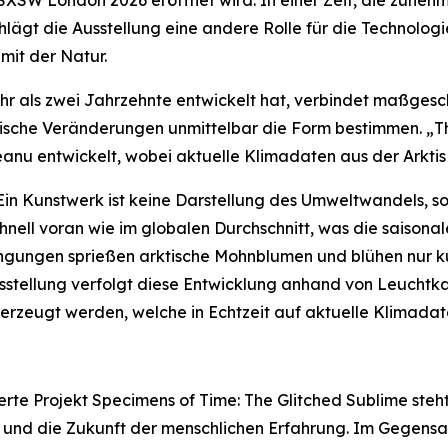
chlägt die Ausstellung eine andere Rolle für die Technolog
it der Natur.
mehr als zwei Jahrzehnte entwickelt hat, verbindet maßges
ogische Veränderungen unmittelbar die Form bestimmen. „
anu entwickelt, wobei aktuelle Klimadaten aus der Arktis
Ein Kunstwerk ist keine Darstellung des Umweltwandels, s
hnell voran wie im globalen Durchschnitt, was die saisona
ngungen sprießen arktische Mohnblumen und blühen nur kur
usstellung verfolgt diese Entwicklung anhand von Leuchtk
zeugt werden, welche in Echtzeit auf aktuelle Klimadat
rte Projekt
Specimens of Time: The Glitched Sublime
steh
ng und die Zukunft der menschlichen Erfahrung. Im Gegensa