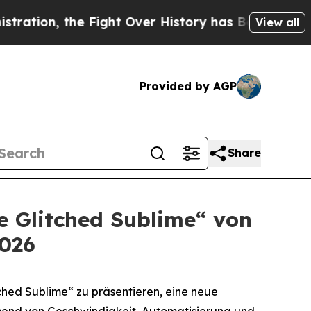
on, the Fight Over History has Become a Fight
View all
Provided by AGP
Share
e Glitched Sublime“ von
2026
tched Sublime“
zu präsentieren, eine neue
hmend von Geschwindigkeit, Automatisierung und