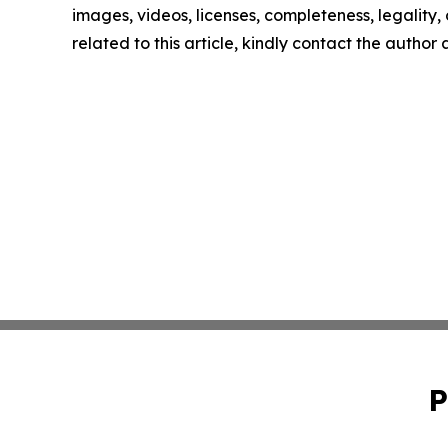
images, videos, licenses, completeness, legality, o
related to this article, kindly contact the author
P