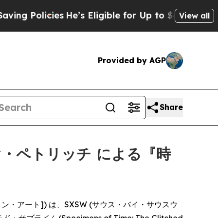
 Policies
He’s Eligible for Up to $480,000 After 
View all
Provided by AGP
Share
ヤ・ペトリッチ による『時
・オブ・ファイン・アート]) は、SXSW (サウス・バイ・サウスウ
チド・サブライム
(Specimens of Time: The Glitched