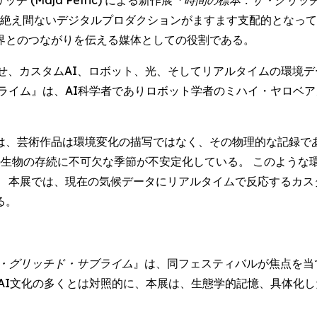
、そして絶え間ないデジタルプロダクションがますます支配的とな
界とのつながりを伝える媒体としての役割である。
せ、カスタムAI、ロボット、光、そしてリアルタイムの環境
』は、AI科学者でありロボット学者のミハイ・ヤロベアヌ (Mih
は、芸術作品は環境変化の描写ではなく、その物理的な記録であ
の生物の存続に不可欠な季節が不安定化している。 このような
 本展では、現在の気候データにリアルタイムで反応するカス
る。
・グリッチド・サブライム
』は、同フェスティバルが焦点を当
AI文化の多くとは対照的に、本展は、生態学的記憶、具体化